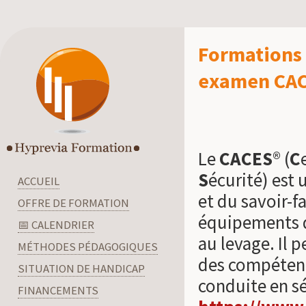
Formations 
examen CA
Le
CACES
® (
C
S
écurité) est 
ACCUEIL
et du savoir-f
OFFRE DE FORMATION
équipements d
📅 CALENDRIER
au levage. Il 
MÉTHODES PÉDAGOGIQUES
des compétenc
SITUATION DE HANDICAP
conduite en sé
FINANCEMENTS