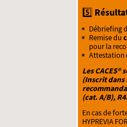
5️⃣
Résultat
Débriefing 
Remise du
c
pour la re
Attestation 
Les CACES® s
(Inscrit dans
recommandatio
(cat. A/B), R4
En cas de for
HYPREVIA FORM