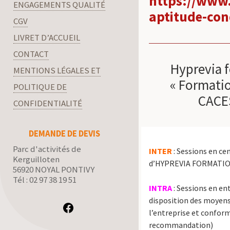
https://www.
ENGAGEMENTS QUALITÉ
aptitude-cond
CGV
LIVRET D’ACCUEIL
CONTACT
Hyprevia 
MENTIONS LÉGALES ET
« Formatio
POLITIQUE DE
CACES
CONFIDENTIALITÉ
DEMANDE DE DEVIS
Parc d'activités de
INTER
: Sessions en ce
Kerguilloten
d’HYPREVIA FORMATI
56920 NOYAL PONTIVY
Tél : 02 97 38 19 51
INTRA
: Sessions en en
disposition des moyens
l’entreprise et conform
recommandation)