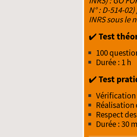
INRS) : GO FO
N° : D-514-02
INRS sous le n
✔️
Test théo
100 questio
Durée : 1 h
✔️
Test prat
Vérification
Réalisation
Respect des 
Durée : 30 m