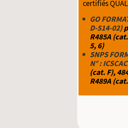
certifiés QUALI
GO FORMATIO
D-514-02)
p
R485A (cat. 
5, 6)
SNPS FORMA
N° : ICSCA
(cat. F), 48
R489A (cat. 