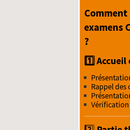
Comment s
examens C
?
1️⃣ Accueil
Présentatio
Rappel des 
Présentation
Vérification
2️⃣
Partie t